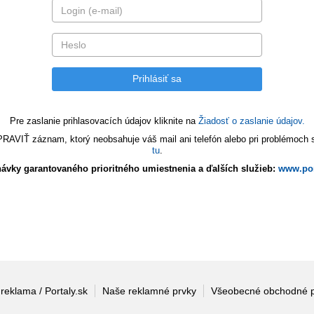
Pre zaslanie prihlasovacích údajov kliknite na
Žiadosť o zaslanie údajov.
VIŤ záznam, ktorý neobsahuje váš mail ani telefón alebo pri problémoch s 
tu
.
ávky garantovaného prioritného umiestnenia a ďalších služieb:
www.por
 reklama / Portaly.sk
Naše reklamné prvky
Všeobecné obchodné 