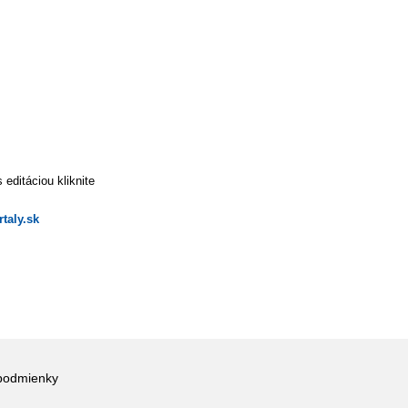
editáciou kliknite
taly.sk
podmienky