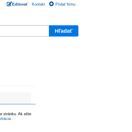
Editovať
Kontakt
Pridať firmu
Hľadať
ww stránku. Ak ešte
strácia
.