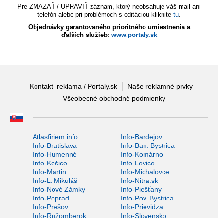
Pre ZMAZAŤ / UPRAVIŤ záznam, ktorý neobsahuje váš mail ani
telefón alebo pri problémoch s editáciou kliknite
tu
.
Objednávky garantovaného prioritného umiestnenia a
ďalších služieb:
www.portaly.sk
Kontakt, reklama / Portaly.sk
Naše reklamné prvky
Všeobecné obchodné podmienky
Atlasfiriem.info
Info-Bardejov
Info-Bratislava
Info-Ban. Bystrica
Info-Humenné
Info-Komárno
Info-Košice
Info-Levice
Info-Martin
Info-Michalovce
Info-L. Mikuláš
Info-Nitra.sk
Info-Nové Zámky
Info-Piešťany
Info-Poprad
Info-Pov. Bystrica
Info-Prešov
Info-Prievidza
Info-Ružomberok
Info-Slovensko