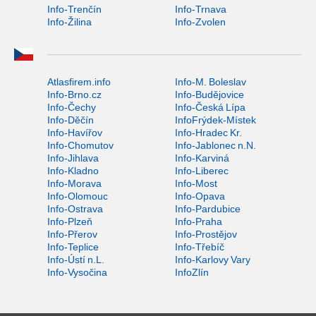
Info-Trenčín
Info-Trnava
Info-Žilina
Info-Zvolen
Atlasfirem.info
Info-M. Boleslav
Info-Brno.cz
Info-Budějovice
Info-Čechy
Info-Česká Lípa
Info-Děčín
InfoFrýdek-Místek
Info-Havířov
Info-Hradec Kr.
Info-Chomutov
Info-Jablonec n.N.
Info-Jihlava
Info-Karviná
Info-Kladno
Info-Liberec
Info-Morava
Info-Most
Info-Olomouc
Info-Opava
Info-Ostrava
Info-Pardubice
Info-Plzeň
Info-Praha
Info-Přerov
Info-Prostějov
Info-Teplice
Info-Třebíč
Info-Ústí n.L.
Info-Karlovy Vary
Info-Vysočina
InfoZlín