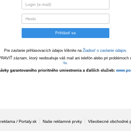
Pre zaslanie prihlasovacích údajov kliknite na
Žiadosť o zaslanie údajov.
VIŤ záznam, ktorý neobsahuje váš mail ani telefón alebo pri problémoch s 
tu
.
ávky garantovaného prioritného umiestnenia a ďalších služieb:
www.por
 reklama / Portaly.sk
Naše reklamné prvky
Všeobecné obchodné 