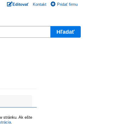
Editovať
Kontakt
Pridať firmu
Hľadať
ww stránku. Ak ešte
strácia
.