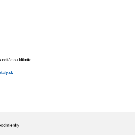
editáciou kliknite
taly.sk
podmienky