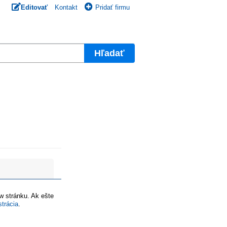
Editovať
Kontakt
Pridať firmu
Hľadať
ww stránku. Ak ešte
strácia
.