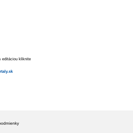
editáciou kliknite
taly.sk
podmienky