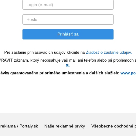
Pre zaslanie prihlasovacích údajov kliknite na
Žiadosť o zaslanie údajov.
VIŤ záznam, ktorý neobsahuje váš mail ani telefón alebo pri problémoch s 
tu
.
ávky garantovaného prioritného umiestnenia a ďalších služieb:
www.por
 reklama / Portaly.sk
Naše reklamné prvky
Všeobecné obchodné 