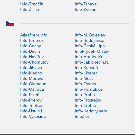
Info-Trenčín
Info-Trnava
Info-Žilina
Info-Zvolen
Atlasfirem.info
Info-M. Boleslav
Info-Brno.cz
Info-Budějovice
Info-Čechy
Info-Česká Lípa
Info-Děčín
InfoFrýdek-Místek
Info-Havířov
Info-Hradec Kr.
Info-Chomutov
Info-Jablonec n.N.
Info-Jihlava
Info-Karviná
Info-Kladno
Info-Liberec
Info-Morava
Info-Most
Info-Olomouc
Info-Opava
Info-Ostrava
Info-Pardubice
Info-Plzeň
Info-Praha
Info-Přerov
Info-Prostějov
Info-Teplice
Info-Třebíč
Info-Ústí n.L.
Info-Karlovy Vary
Info-Vysočina
InfoZlín