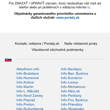
Pre ZMAZAŤ / UPRAVIŤ záznam, ktorý neobsahuje váš mail ani
telefón alebo pri problémoch s editáciou kliknite
tu
.
Objednávky garantovaného prioritného umiestnenia a
ďalších služieb:
www.portaly.sk
Kontakt, reklama / Portaly.sk
Naše reklamné prvky
Všeobecné obchodné podmienky
Atlasfiriem.info
Info-Bardejov
Info-Bratislava
Info-Ban. Bystrica
Info-Humenné
Info-Komárno
Info-Košice
Info-Levice
Info-Martin
Info-Michalovce
Info-L. Mikuláš
Info-Nitra.sk
Info-Nové Zámky
Info-Piešťany
Info-Poprad
Info-Pov. Bystrica
Info-Prešov
Info-Prievidza
Info-Ružomberok
Info-Slovensko