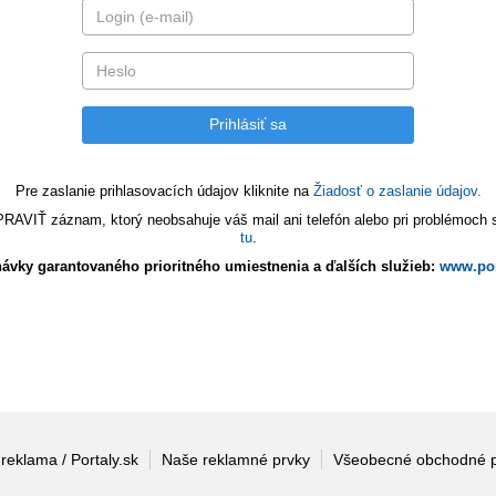
Pre zaslanie prihlasovacích údajov kliknite na
Žiadosť o zaslanie údajov.
VIŤ záznam, ktorý neobsahuje váš mail ani telefón alebo pri problémoch s 
tu
.
ávky garantovaného prioritného umiestnenia a ďalších služieb:
www.por
 reklama / Portaly.sk
Naše reklamné prvky
Všeobecné obchodné 