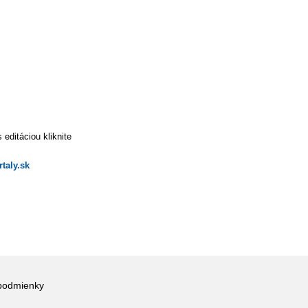
editáciou kliknite
taly.sk
podmienky