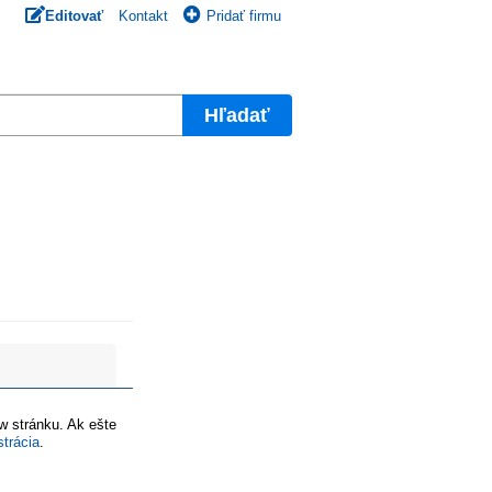
Editovať
Kontakt
Pridať firmu
Hľadať
ww stránku. Ak ešte
strácia
.