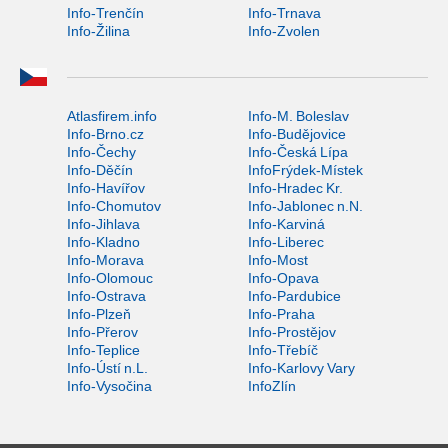
Info-Trenčín
Info-Trnava
Info-Žilina
Info-Zvolen
Atlasfirem.info
Info-M. Boleslav
Info-Brno.cz
Info-Budějovice
Info-Čechy
Info-Česká Lípa
Info-Děčín
InfoFrýdek-Místek
Info-Havířov
Info-Hradec Kr.
Info-Chomutov
Info-Jablonec n.N.
Info-Jihlava
Info-Karviná
Info-Kladno
Info-Liberec
Info-Morava
Info-Most
Info-Olomouc
Info-Opava
Info-Ostrava
Info-Pardubice
Info-Plzeň
Info-Praha
Info-Přerov
Info-Prostějov
Info-Teplice
Info-Třebíč
Info-Ústí n.L.
Info-Karlovy Vary
Info-Vysočina
InfoZlín