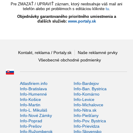
Pre ZMAZAŤ / UPRAVIŤ záznam, ktorý neobsahuje váš mail ani
telefón alebo pri problémoch s editáciou kliknite
tu
.
Objednávky garantovaného prioritného umiestnenia a
ďalších služieb:
www.portaly.sk
Kontakt, reklama / Portaly.sk
Naše reklamné prvky
Všeobecné obchodné podmienky
Atlasfiriem.info
Info-Bardejov
Info-Bratislava
Info-Ban. Bystrica
Info-Humenné
Info-Komárno
Info-Košice
Info-Levice
Info-Martin
Info-Michalovce
Info-L. Mikuláš
Info-Nitra.sk
Info-Nové Zámky
Info-Piešťany
Info-Poprad
Info-Pov. Bystrica
Info-Prešov
Info-Prievidza
Info-Ružomberok
Info-Slovensko