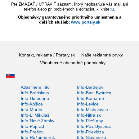
Pre ZMAZAŤ / UPRAVIŤ záznam, ktorý neobsahuje váš mail ani
telefón alebo pri problémoch s editáciou kliknite
tu
.
Objednávky garantovaného prioritného umiestnenia a
ďalších služieb:
www.portaly.sk
Kontakt, reklama / Portaly.sk
Naše reklamné prvky
Všeobecné obchodné podmienky
Atlasfiriem.info
Info-Bardejov
Info-Bratislava
Info-Ban. Bystrica
Info-Humenné
Info-Komárno
Info-Košice
Info-Levice
Info-Martin
Info-Michalovce
Info-L. Mikuláš
Info-Nitra.sk
Info-Nové Zámky
Info-Piešťany
Info-Poprad
Info-Pov. Bystrica
Info-Prešov
Info-Prievidza
Info-Ružomberok
Info-Slovensko