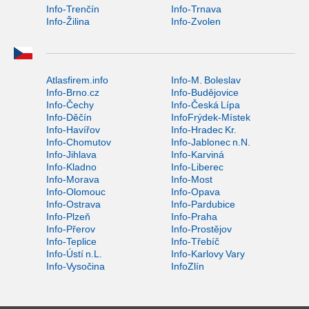
Info-Trenčín
Info-Trnava
Info-Žilina
Info-Zvolen
Atlasfirem.info
Info-M. Boleslav
Info-Brno.cz
Info-Budějovice
Info-Čechy
Info-Česká Lípa
Info-Děčín
InfoFrýdek-Místek
Info-Havířov
Info-Hradec Kr.
Info-Chomutov
Info-Jablonec n.N.
Info-Jihlava
Info-Karviná
Info-Kladno
Info-Liberec
Info-Morava
Info-Most
Info-Olomouc
Info-Opava
Info-Ostrava
Info-Pardubice
Info-Plzeň
Info-Praha
Info-Přerov
Info-Prostějov
Info-Teplice
Info-Třebíč
Info-Ústí n.L.
Info-Karlovy Vary
Info-Vysočina
InfoZlín