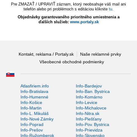
Pre ZMAZAŤ / UPRAVIŤ záznam, ktorý neobsahuje váš mail ani
telefón alebo pri problémoch s editáciou kliknite
tu
.
Objednávky garantovaného prioritného umiestnenia a
ďalších služieb:
www.portaly.sk
Kontakt, reklama / Portaly.sk
Naše reklamné prvky
Všeobecné obchodné podmienky
Atlasfiriem.info
Info-Bardejov
Info-Bratislava
Info-Ban. Bystrica
Info-Humenné
Info-Komárno
Info-Košice
Info-Levice
Info-Martin
Info-Michalovce
Info-L. Mikuláš
Info-Nitra.sk
Info-Nové Zámky
Info-Piešťany
Info-Poprad
Info-Pov. Bystrica
Info-Prešov
Info-Prievidza
Info-Ružomberok
Info-Slovensko