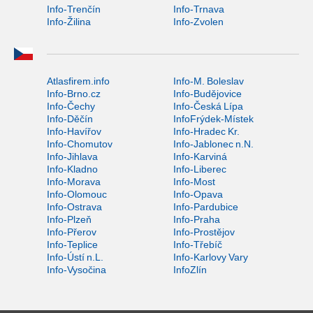
Info-Trenčín
Info-Trnava
Info-Žilina
Info-Zvolen
Atlasfirem.info
Info-M. Boleslav
Info-Brno.cz
Info-Budějovice
Info-Čechy
Info-Česká Lípa
Info-Děčín
InfoFrýdek-Místek
Info-Havířov
Info-Hradec Kr.
Info-Chomutov
Info-Jablonec n.N.
Info-Jihlava
Info-Karviná
Info-Kladno
Info-Liberec
Info-Morava
Info-Most
Info-Olomouc
Info-Opava
Info-Ostrava
Info-Pardubice
Info-Plzeň
Info-Praha
Info-Přerov
Info-Prostějov
Info-Teplice
Info-Třebíč
Info-Ústí n.L.
Info-Karlovy Vary
Info-Vysočina
InfoZlín