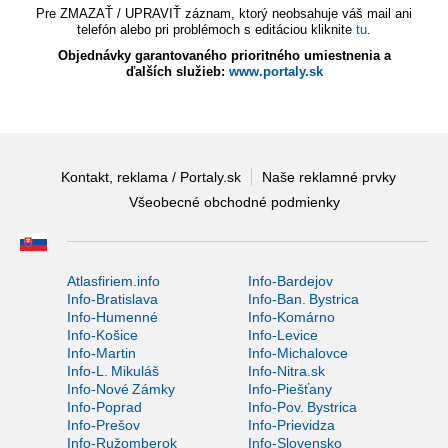
Pre ZMAZAŤ / UPRAVIŤ záznam, ktorý neobsahuje váš mail ani
telefón alebo pri problémoch s editáciou kliknite
tu
.
Objednávky garantovaného prioritného umiestnenia a
ďalších služieb:
www.portaly.sk
Kontakt, reklama / Portaly.sk
Naše reklamné prvky
Všeobecné obchodné podmienky
Atlasfiriem.info
Info-Bardejov
Info-Bratislava
Info-Ban. Bystrica
Info-Humenné
Info-Komárno
Info-Košice
Info-Levice
Info-Martin
Info-Michalovce
Info-L. Mikuláš
Info-Nitra.sk
Info-Nové Zámky
Info-Piešťany
Info-Poprad
Info-Pov. Bystrica
Info-Prešov
Info-Prievidza
Info-Ružomberok
Info-Slovensko