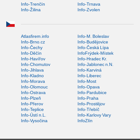
Info-Trenčín
Info-Trnava
Info-Žilina
Info-Zvolen
Atlasfirem.info
Info-M. Boleslav
Info-Brno.cz
Info-Budějovice
Info-Čechy
Info-Česká Lípa
Info-Děčín
InfoFrýdek-Místek
Info-Havířov
Info-Hradec Kr.
Info-Chomutov
Info-Jablonec n.N.
Info-Jihlava
Info-Karviná
Info-Kladno
Info-Liberec
Info-Morava
Info-Most
Info-Olomouc
Info-Opava
Info-Ostrava
Info-Pardubice
Info-Plzeň
Info-Praha
Info-Přerov
Info-Prostějov
Info-Teplice
Info-Třebíč
Info-Ústí n.L.
Info-Karlovy Vary
Info-Vysočina
InfoZlín