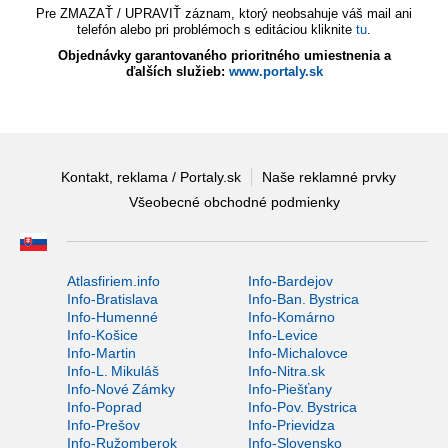
Pre ZMAZAŤ / UPRAVIŤ záznam, ktorý neobsahuje váš mail ani
telefón alebo pri problémoch s editáciou kliknite
tu
.
Objednávky garantovaného prioritného umiestnenia a
ďalších služieb:
www.portaly.sk
Kontakt, reklama / Portaly.sk
Naše reklamné prvky
Všeobecné obchodné podmienky
Atlasfiriem.info
Info-Bardejov
Info-Bratislava
Info-Ban. Bystrica
Info-Humenné
Info-Komárno
Info-Košice
Info-Levice
Info-Martin
Info-Michalovce
Info-L. Mikuláš
Info-Nitra.sk
Info-Nové Zámky
Info-Piešťany
Info-Poprad
Info-Pov. Bystrica
Info-Prešov
Info-Prievidza
Info-Ružomberok
Info-Slovensko