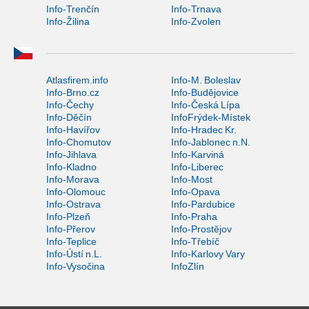
Info-Trenčín
Info-Trnava
Info-Žilina
Info-Zvolen
Atlasfirem.info
Info-M. Boleslav
Info-Brno.cz
Info-Budějovice
Info-Čechy
Info-Česká Lípa
Info-Děčín
InfoFrýdek-Místek
Info-Havířov
Info-Hradec Kr.
Info-Chomutov
Info-Jablonec n.N.
Info-Jihlava
Info-Karviná
Info-Kladno
Info-Liberec
Info-Morava
Info-Most
Info-Olomouc
Info-Opava
Info-Ostrava
Info-Pardubice
Info-Plzeň
Info-Praha
Info-Přerov
Info-Prostějov
Info-Teplice
Info-Třebíč
Info-Ústí n.L.
Info-Karlovy Vary
Info-Vysočina
InfoZlín