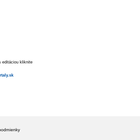
editáciou kliknite
taly.sk
podmienky