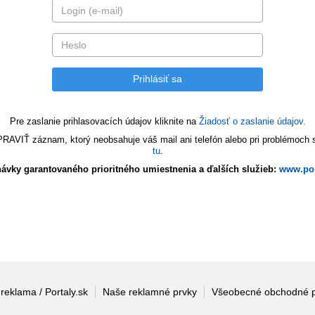
Pre zaslanie prihlasovacích údajov kliknite na
Žiadosť o zaslanie údajov.
VIŤ záznam, ktorý neobsahuje váš mail ani telefón alebo pri problémoch s 
tu
.
ávky garantovaného prioritného umiestnenia a ďalších služieb:
www.por
 reklama / Portaly.sk
Naše reklamné prvky
Všeobecné obchodné 