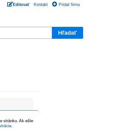
Editovať
Kontakt
Pridať firmu
Hľadať
ww stránku. Ak ešte
strácia
.