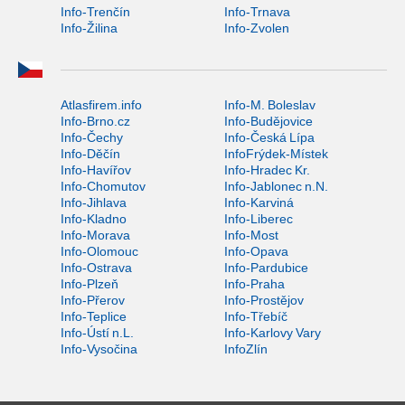
Info-Trenčín
Info-Trnava
Info-Žilina
Info-Zvolen
Atlasfirem.info
Info-M. Boleslav
Info-Brno.cz
Info-Budějovice
Info-Čechy
Info-Česká Lípa
Info-Děčín
InfoFrýdek-Místek
Info-Havířov
Info-Hradec Kr.
Info-Chomutov
Info-Jablonec n.N.
Info-Jihlava
Info-Karviná
Info-Kladno
Info-Liberec
Info-Morava
Info-Most
Info-Olomouc
Info-Opava
Info-Ostrava
Info-Pardubice
Info-Plzeň
Info-Praha
Info-Přerov
Info-Prostějov
Info-Teplice
Info-Třebíč
Info-Ústí n.L.
Info-Karlovy Vary
Info-Vysočina
InfoZlín