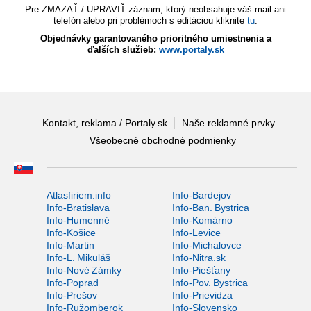
Pre ZMAZAŤ / UPRAVIŤ záznam, ktorý neobsahuje váš mail ani
telefón alebo pri problémoch s editáciou kliknite
tu
.
Objednávky garantovaného prioritného umiestnenia a
ďalších služieb:
www.portaly.sk
Kontakt, reklama / Portaly.sk
Naše reklamné prvky
Všeobecné obchodné podmienky
Atlasfiriem.info
Info-Bardejov
Info-Bratislava
Info-Ban. Bystrica
Info-Humenné
Info-Komárno
Info-Košice
Info-Levice
Info-Martin
Info-Michalovce
Info-L. Mikuláš
Info-Nitra.sk
Info-Nové Zámky
Info-Piešťany
Info-Poprad
Info-Pov. Bystrica
Info-Prešov
Info-Prievidza
Info-Ružomberok
Info-Slovensko