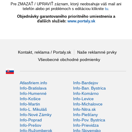
Pre ZMAZAŤ / UPRAVIŤ záznam, ktorý neobsahuje váš mail ani
telefón alebo pri problémoch s editáciou kliknite
tu
.
Objednávky garantovaného prioritného umiestnenia a
ďalších služieb:
www.portaly.sk
Kontakt, reklama / Portaly.sk
Naše reklamné prvky
Všeobecné obchodné podmienky
Atlasfiriem.info
Info-Bardejov
Info-Bratislava
Info-Ban. Bystrica
Info-Humenné
Info-Komárno
Info-Košice
Info-Levice
Info-Martin
Info-Michalovce
Info-L. Mikuláš
Info-Nitra.sk
Info-Nové Zámky
Info-Piešťany
Info-Poprad
Info-Pov. Bystrica
Info-Prešov
Info-Prievidza
Info-Ružomberok
Info-Slovensko