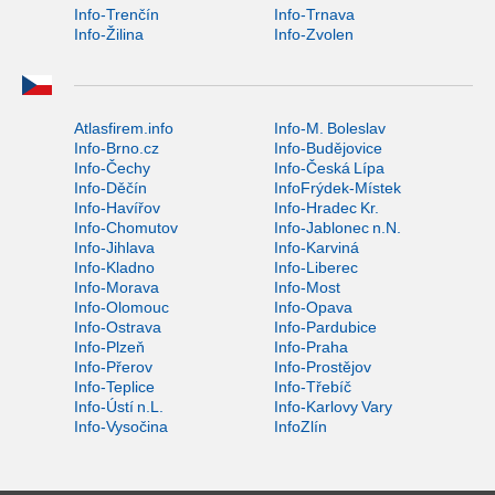
Info-Trenčín
Info-Trnava
Info-Žilina
Info-Zvolen
Atlasfirem.info
Info-M. Boleslav
Info-Brno.cz
Info-Budějovice
Info-Čechy
Info-Česká Lípa
Info-Děčín
InfoFrýdek-Místek
Info-Havířov
Info-Hradec Kr.
Info-Chomutov
Info-Jablonec n.N.
Info-Jihlava
Info-Karviná
Info-Kladno
Info-Liberec
Info-Morava
Info-Most
Info-Olomouc
Info-Opava
Info-Ostrava
Info-Pardubice
Info-Plzeň
Info-Praha
Info-Přerov
Info-Prostějov
Info-Teplice
Info-Třebíč
Info-Ústí n.L.
Info-Karlovy Vary
Info-Vysočina
InfoZlín