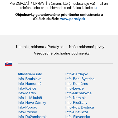
Pre ZMAZAŤ / UPRAVIŤ záznam, ktorý neobsahuje váš mail ani
telefón alebo pri problémoch s editáciou kliknite
tu
.
Objednávky garantovaného prioritného umiestnenia a
ďalších služieb:
www.portaly.sk
Kontakt, reklama / Portaly.sk
Naše reklamné prvky
Všeobecné obchodné podmienky
Atlasfiriem.info
Info-Bardejov
Info-Bratislava
Info-Ban. Bystrica
Info-Humenné
Info-Komárno
Info-Košice
Info-Levice
Info-Martin
Info-Michalovce
Info-L. Mikuláš
Info-Nitra.sk
Info-Nové Zámky
Info-Piešťany
Info-Poprad
Info-Pov. Bystrica
Info-Prešov
Info-Prievidza
Info-Ružomberok
Info-Slovensko