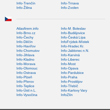
Info-Trenčín
Info-Trnava
Info-Žilina
Info-Zvolen
Atlasfirem.info
Info-M. Boleslav
Info-Brno.cz
Info-Budějovice
Info-Čechy
Info-Česká Lípa
Info-Děčín
InfoFrýdek-Místek
Info-Havířov
Info-Hradec Kr.
Info-Chomutov
Info-Jablonec n.N.
Info-Jihlava
Info-Karviná
Info-Kladno
Info-Liberec
Info-Morava
Info-Most
Info-Olomouc
Info-Opava
Info-Ostrava
Info-Pardubice
Info-Plzeň
Info-Praha
Info-Přerov
Info-Prostějov
Info-Teplice
Info-Třebíč
Info-Ústí n.L.
Info-Karlovy Vary
Info-Vysočina
InfoZlín