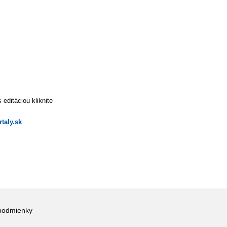
editáciou kliknite
taly.sk
podmienky