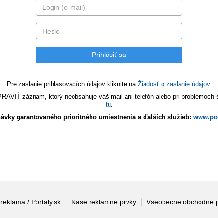
Pre zaslanie prihlasovacích údajov kliknite na
Žiadosť o zaslanie údajov.
VIŤ záznam, ktorý neobsahuje váš mail ani telefón alebo pri problémoch s 
tu
.
ávky garantovaného prioritného umiestnenia a ďalších služieb:
www.por
 reklama / Portaly.sk
Naše reklamné prvky
Všeobecné obchodné 