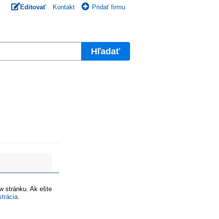
Editovať
Kontakt
Pridať firmu
Hľadať
ww stránku. Ak ešte
strácia
.