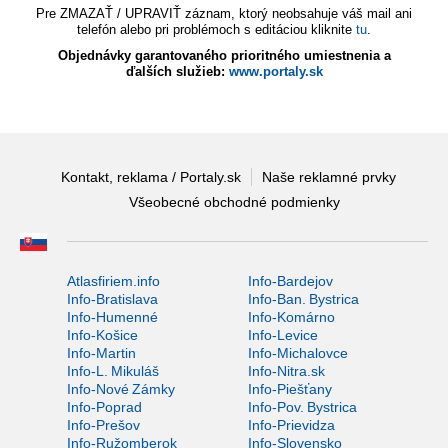
Pre ZMAZAŤ / UPRAVIŤ záznam, ktorý neobsahuje váš mail ani
telefón alebo pri problémoch s editáciou kliknite
tu
.
Objednávky garantovaného prioritného umiestnenia a
ďalších služieb:
www.portaly.sk
Kontakt, reklama / Portaly.sk
Naše reklamné prvky
Všeobecné obchodné podmienky
Atlasfiriem.info
Info-Bardejov
Info-Bratislava
Info-Ban. Bystrica
Info-Humenné
Info-Komárno
Info-Košice
Info-Levice
Info-Martin
Info-Michalovce
Info-L. Mikuláš
Info-Nitra.sk
Info-Nové Zámky
Info-Piešťany
Info-Poprad
Info-Pov. Bystrica
Info-Prešov
Info-Prievidza
Info-Ružomberok
Info-Slovensko