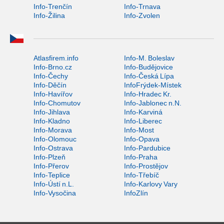
Info-Trenčín
Info-Trnava
Info-Žilina
Info-Zvolen
Atlasfirem.info
Info-M. Boleslav
Info-Brno.cz
Info-Budějovice
Info-Čechy
Info-Česká Lípa
Info-Děčín
InfoFrýdek-Místek
Info-Havířov
Info-Hradec Kr.
Info-Chomutov
Info-Jablonec n.N.
Info-Jihlava
Info-Karviná
Info-Kladno
Info-Liberec
Info-Morava
Info-Most
Info-Olomouc
Info-Opava
Info-Ostrava
Info-Pardubice
Info-Plzeň
Info-Praha
Info-Přerov
Info-Prostějov
Info-Teplice
Info-Třebíč
Info-Ústí n.L.
Info-Karlovy Vary
Info-Vysočina
InfoZlín