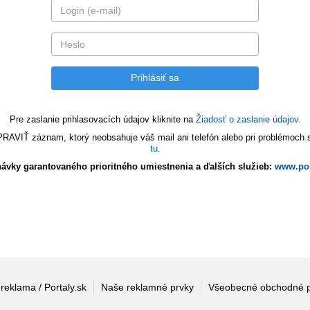
Pre zaslanie prihlasovacích údajov kliknite na
Žiadosť o zaslanie údajov.
VIŤ záznam, ktorý neobsahuje váš mail ani telefón alebo pri problémoch s 
tu
.
ávky garantovaného prioritného umiestnenia a ďalších služieb:
www.por
 reklama / Portaly.sk
Naše reklamné prvky
Všeobecné obchodné 