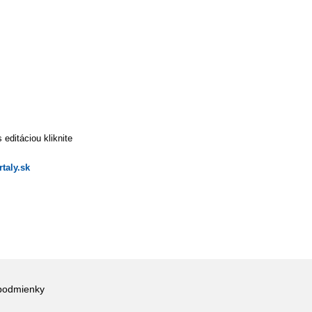
editáciou kliknite
taly.sk
podmienky