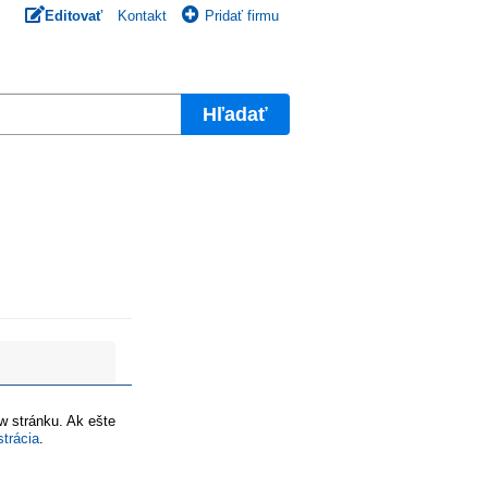
Editovať
Kontakt
Pridať firmu
Hľadať
ww stránku. Ak ešte
strácia
.