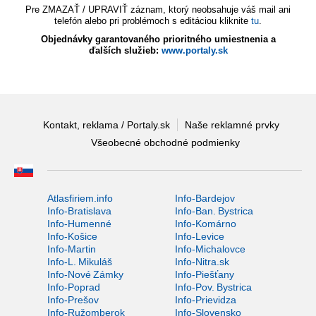
Pre ZMAZAŤ / UPRAVIŤ záznam, ktorý neobsahuje váš mail ani
telefón alebo pri problémoch s editáciou kliknite
tu
.
Objednávky garantovaného prioritného umiestnenia a
ďalších služieb:
www.portaly.sk
Kontakt, reklama / Portaly.sk
Naše reklamné prvky
Všeobecné obchodné podmienky
Atlasfiriem.info
Info-Bardejov
Info-Bratislava
Info-Ban. Bystrica
Info-Humenné
Info-Komárno
Info-Košice
Info-Levice
Info-Martin
Info-Michalovce
Info-L. Mikuláš
Info-Nitra.sk
Info-Nové Zámky
Info-Piešťany
Info-Poprad
Info-Pov. Bystrica
Info-Prešov
Info-Prievidza
Info-Ružomberok
Info-Slovensko