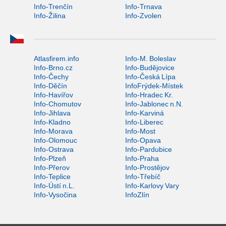
Info-Trenčín
Info-Trnava
Info-Žilina
Info-Zvolen
Atlasfirem.info
Info-M. Boleslav
Info-Brno.cz
Info-Budějovice
Info-Čechy
Info-Česká Lípa
Info-Děčín
InfoFrýdek-Místek
Info-Havířov
Info-Hradec Kr.
Info-Chomutov
Info-Jablonec n.N.
Info-Jihlava
Info-Karviná
Info-Kladno
Info-Liberec
Info-Morava
Info-Most
Info-Olomouc
Info-Opava
Info-Ostrava
Info-Pardubice
Info-Plzeň
Info-Praha
Info-Přerov
Info-Prostějov
Info-Teplice
Info-Třebíč
Info-Ústí n.L.
Info-Karlovy Vary
Info-Vysočina
InfoZlín