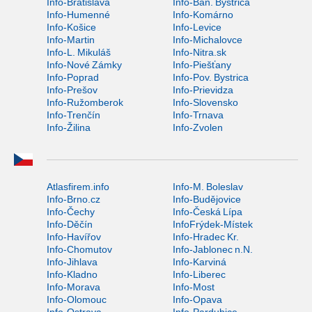
Info-Bratislava
Info-Ban. Bystrica
Info-Humenné
Info-Komárno
Info-Košice
Info-Levice
Info-Martin
Info-Michalovce
Info-L. Mikuláš
Info-Nitra.sk
Info-Nové Zámky
Info-Piešťany
Info-Poprad
Info-Pov. Bystrica
Info-Prešov
Info-Prievidza
Info-Ružomberok
Info-Slovensko
Info-Trenčín
Info-Trnava
Info-Žilina
Info-Zvolen
Atlasfirem.info
Info-M. Boleslav
Info-Brno.cz
Info-Budějovice
Info-Čechy
Info-Česká Lípa
Info-Děčín
InfoFrýdek-Místek
Info-Havířov
Info-Hradec Kr.
Info-Chomutov
Info-Jablonec n.N.
Info-Jihlava
Info-Karviná
Info-Kladno
Info-Liberec
Info-Morava
Info-Most
Info-Olomouc
Info-Opava